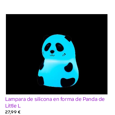
Lampara de silicona en forma de Panda de
Little L
27,99
€