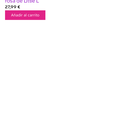
rosa de Little L
27,99
€
Añadir al carrito