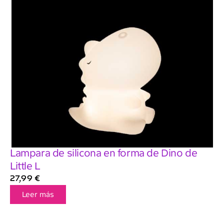
Lampara de silicona en forma de Dino de
Little L
27,99
€
Leer más