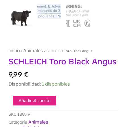
Inicio
Animales
/
/ SCHLEICH Toro Black Angus
SCHLEICH Toro Black Angus
9,99
€
SCHLEICH
Disponibilidad:
1 disponibles
Toro
Black
Angus
Añadir al carrito
cantidad
SKU
13879
Animales
Categoría