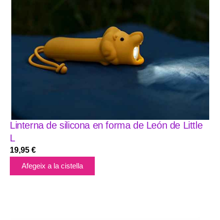
Linterna de silicona en forma de León de Little
L
19,95
€
Afegeix a la cistella