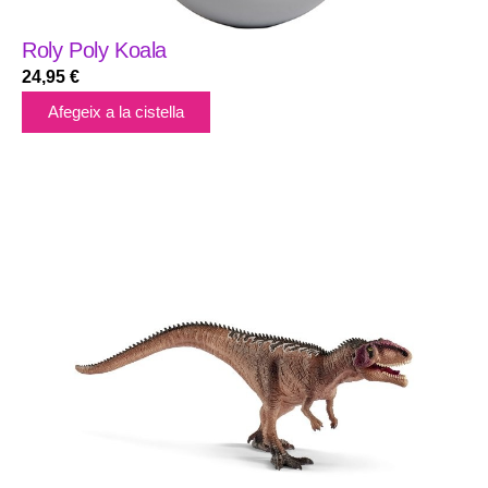
Roly Poly Koala
24,95
€
Afegeix a la cistella