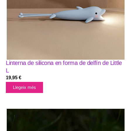
Linterna de silicona en forma de delfín de Little
L
19,95
€
Llegeix més