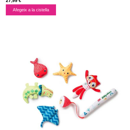
27,99
€
Afegeix a la cistella