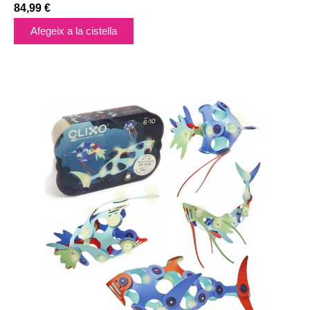
84,99
€
Afegeix a la cistella