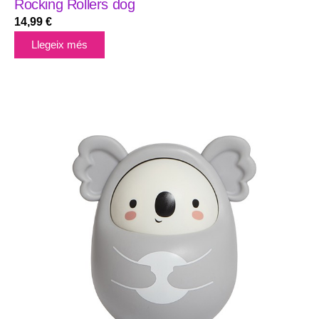
Rocking Rollers dog
14,99
€
Llegeix més