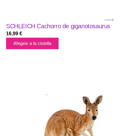
SCHLEICH Cachorro de giganotosaurus
16,99
€
Afegeix a la cistella