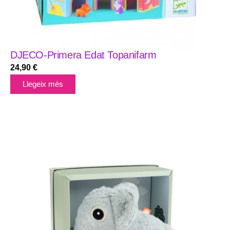
DJECO-Primera Edat Topanifarm
24,90
€
Llegeix més