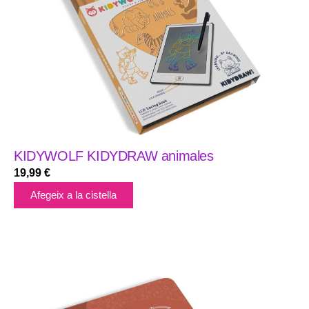
KIDYWOLF KIDYDRAW animales
19,99
€
Afegeix a la cistella