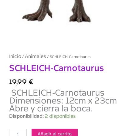
Inicio
Animales
/
/ SCHLEICH-Carnotaurus
SCHLEICH-Carnotaurus
19,99
€
SCHLEICH-Carnotaurus
Dimensiones: 12cm x 23cm
Abre y cierra la boca.
SCHLEICH-
Disponibilidad:
2 disponibles
Carnotaurus
cantidad
Añadir al carrito