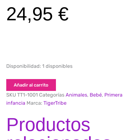
24,95
€
Roly
Disponibilidad:
1 disponibles
Poly
Koala
cantidad
Añadir al carrito
SKU
TT1-1001
Categorías
Animales
,
Bebé
,
Primera
infancia
Marca:
TigerTribe
Productos