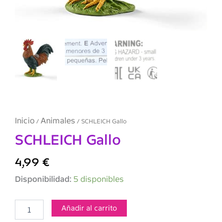
Inicio
Animales
/
/ SCHLEICH Gallo
SCHLEICH Gallo
4,99
€
SCHLEICH
Disponibilidad:
5 disponibles
Gallo
cantidad
Añadir al carrito