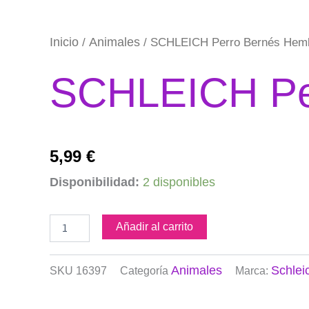
Inicio
Animales
/
/ SCHLEICH Perro Bernés Hem
SCHLEICH Pe
5,99
€
SCHLEICH
Disponibilidad:
2 disponibles
Perro
Bernés
Hembra
Añadir al carrito
cantidad
Animales
Schlei
SKU
16397
Categoría
Marca: