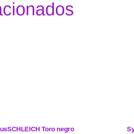
acionados
rus
SCHLEICH Toro negro
Sy