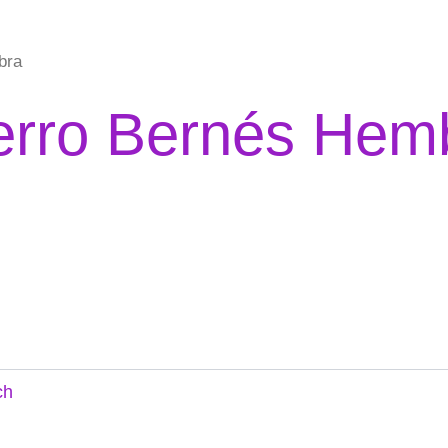
bra
rro Bernés Hem
ch