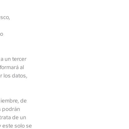
sco,
io
a un tercer
formará al
r los datos,
ciembre, de
os podrán
trata de un
y este solo se