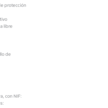
de protección
tivo
a libre
llo de
a, con NIF:
s: