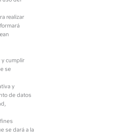
a realizar
nformará
sean
 y cumplir
ue se
tiva y
ento de datos
ad,
 fines
e se dará a la