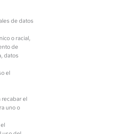
ales de datos
co o racial,
iento de
a, datos
o el
 recabar el
ra uno o
 el
l uso del