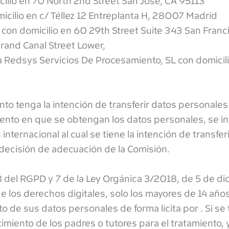
cilio en 70 North 2nd Street San Jose, CA 95113
icilio en c/ Téllez 12 Entreplanta H, 28007 Madrid
on domicilio en 60 29th Street Suite 343 San Franci
Grand Canal Street Lower,
a Redsys Servicios De Procesamiento, SL con domicil
to tenga la intención de transferir datos personales 
mento en que se obtengan los datos personales, se in
internacional al cual se tiene la intención de transferi
 decisión de adecuación de la Comisión.
8 del RGPD y 7 de la Ley Orgánica 3/2018, de 5 de di
e los derechos digitales, solo los mayores de 14 añ
o de sus datos personales de forma lícita por . Si se 
miento de los padres o tutores para el tratamiento, 