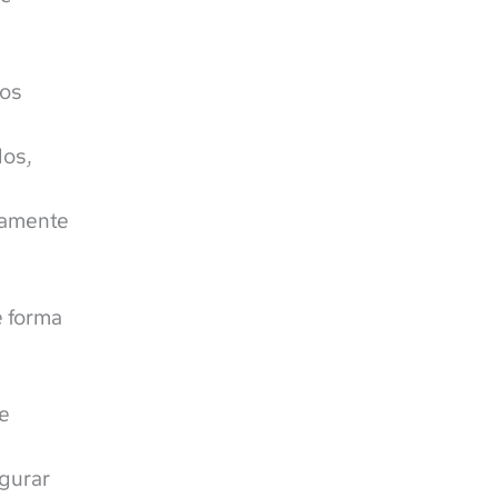
los
dos,
ctamente
e forma
se
egurar