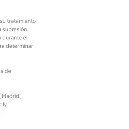
 su tratamiento
u supresión.
 durante el
ara determinar
as de
 (Madrid)
dly,
s