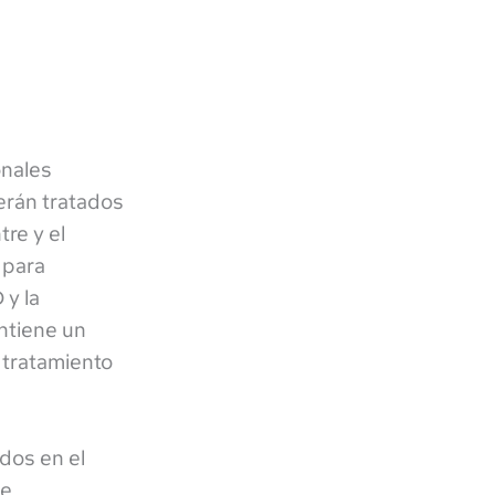
onales
erán tratados
tre y el
 para
 y la
ntiene un
 tratamiento
idos en el
de