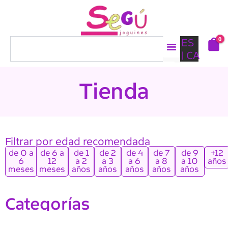
Ir
al
contenido
0
Buscar
ES
CA
Tienda
Filtrar por edad recomendada
de 0 a
de 6 a
de 1
de 2
de 4
de 7
de 9
+12
6
12
a 2
a 3
a 6
a 8
a 10
años
meses
meses
años
años
años
años
años
Categorías