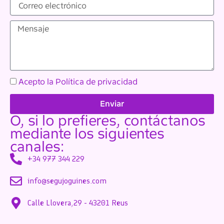
b
o
r
r
e
M
r
e
e
n
o
s
e
a
l
j
e
Acepto la
Política de privacidad
e
c
t
Enviar
r
O, si lo prefieres, contáctanos
ó
n
mediante los siguientes
i
canales:
c
+34 977 344 229
o
info@segujoguines.com
Calle Llovera,29 - 43201 Reus