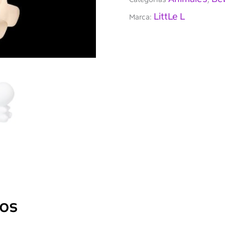
LittLe L
Marca:
dos