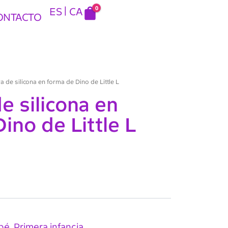
0
ES
CA
ONTACTO
 de silicona en forma de Dino de Little L
e silicona en
ino de Little L
bé
Primera infancia
,