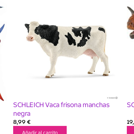
SCHLEICH Vaca frisona manchas
SC
negra
8,99
€
19
Añadir al carrito