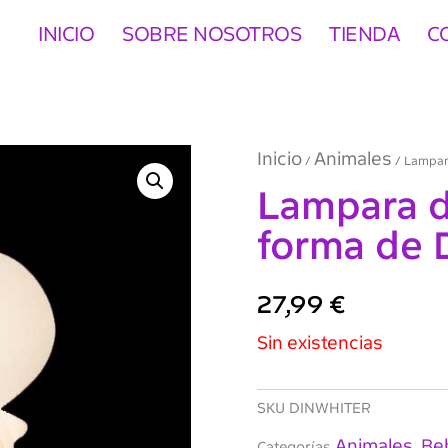
INICIO
SOBRE NOSOTROS
TIENDA
C
Inicio
Animales
/
/ Lampara
Lampara d
forma de D
27,99
€
Sin existencias
SKU
DINWHITER
Animales
Be
Categorías
,