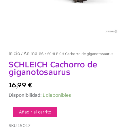
Inicio
Animales
/
/ SCHLEICH Cachorro de giganotosaurus
SCHLEICH Cachorro de
giganotosaurus
16,99
€
SCHLEICH
Disponibilidad:
1 disponibles
Cachorro
de
giganotosaurus
Añadir al carrito
cantidad
SKU
15017