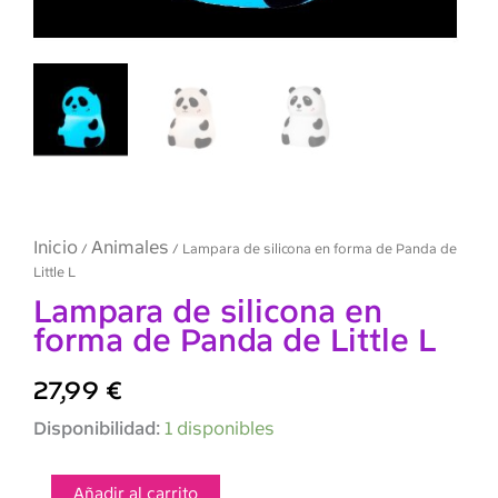
Inicio
Animales
/
/ Lampara de silicona en forma de Panda de
Little L
Lampara de silicona en
forma de Panda de Little L
27,99
€
Lampara
Disponibilidad:
1 disponibles
de
silicona
en
Añadir al carrito