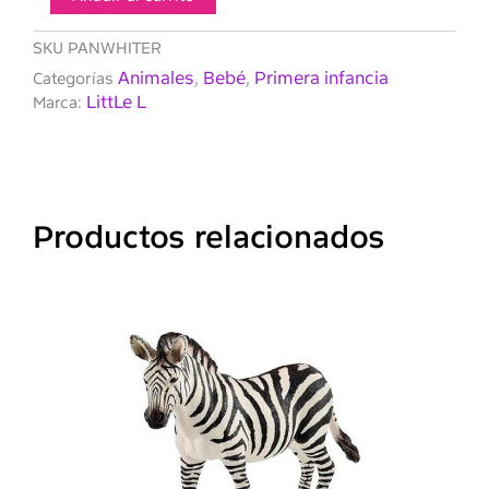
forma
de
SKU
PANWHITER
Panda
Animales
Bebé
Primera infancia
Categorías
,
,
de
LittLe L
Marca:
Little
L
cantidad
Productos relacionados