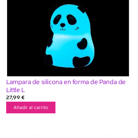
Lampara de silicona en forma de Panda de
Little L
27,99
€
Añadir al carrito