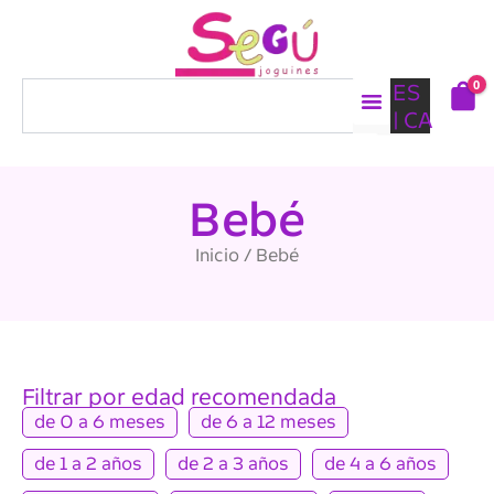
Ir
al
contenido
0
Buscar
ES
CA
Bebé
Inicio
/ Bebé
Filtrar por edad recomendada
de 0 a 6 meses
de 6 a 12 meses
de 1 a 2 años
de 2 a 3 años
de 4 a 6 años