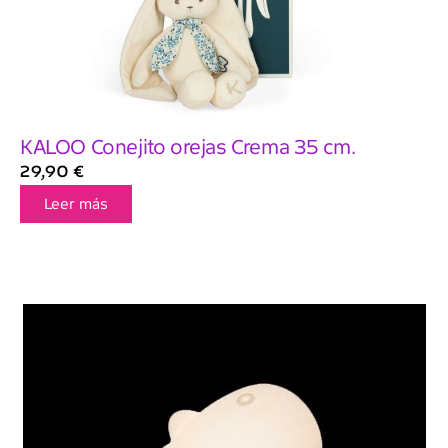
KALOO Conejito orejas Crema 35 cm.
29,90
€
Leer más