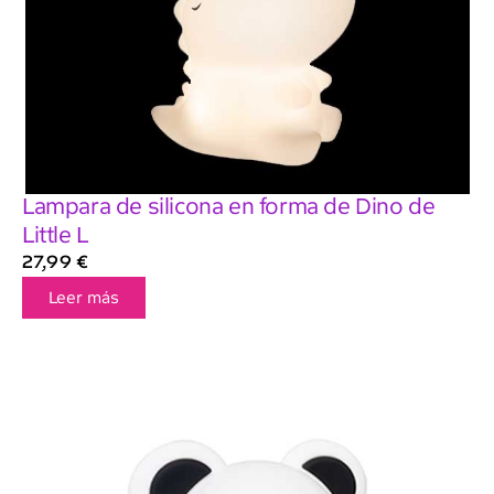
Lampara de silicona en forma de Dino de
Little L
27,99
€
Leer más