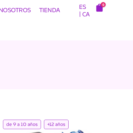
0
ES
 NOSOTROS
TIENDA
CA
de 9 a 10 años
+12 años