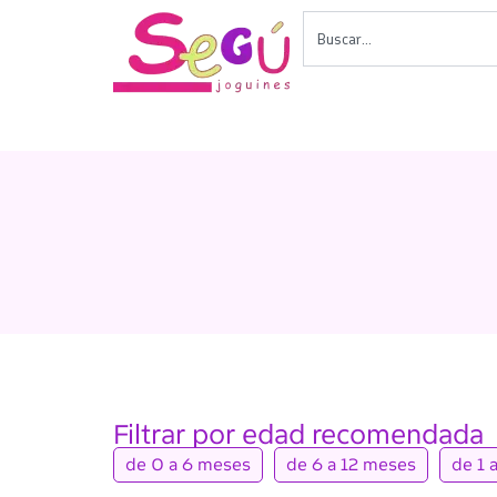
Ir
Buscar
al
contenido
Filtrar por edad recomendada
de 0 a 6 meses
de 6 a 12 meses
de 1 