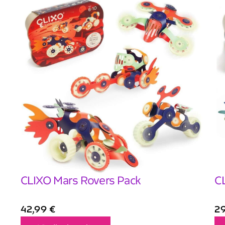
CLIXO Mars Rovers Pack
C
42,99
€
2