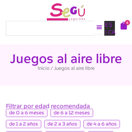
Ir
al
contenido
0
Buscar
ES
CA
Juegos al aire libre
Inicio
/ Juegos al aire libre
Filtrar por edad recomendada
de 0 a 6 meses
de 6 a 12 meses
de 1 a 2 años
de 2 a 3 años
de 4 a 6 años