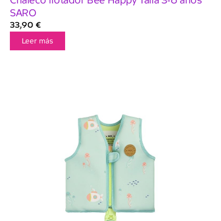
Chaleco flotador Bee Happy Talla 3-6 años
SARO
33,90
€
Leer más