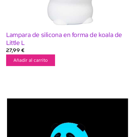
Lampara de silicona en forma de koala de
Little L
27,99
€
Añadir al carrito