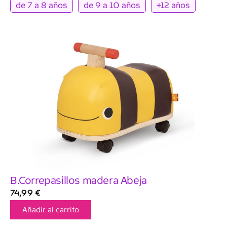
de 7 a 8 años
de 9 a 10 años
+12 años
B.Correpasillos madera Abeja
74,99
€
Añadir al carrito