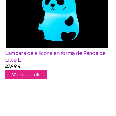
Lampara de silicona en forma de Panda de
Little L
27,99
€
Añadir al carrito