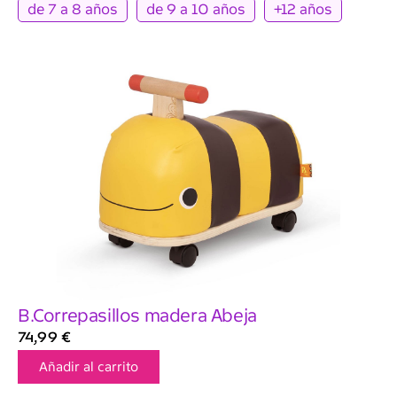
de 7 a 8 años
de 9 a 10 años
+12 años
B.Correpasillos madera Abeja
74,99
€
Añadir al carrito