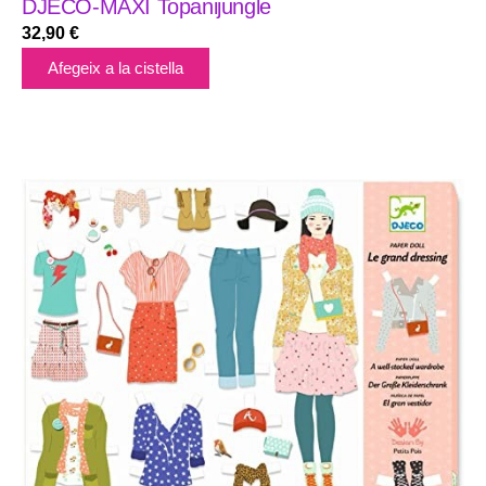
DJECO-MAXI Topanijungle
32,90
€
Afegeix a la cistella