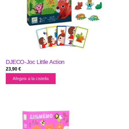
DJECO-Joc Little Action
23,90
€
Afegeix a la cistella