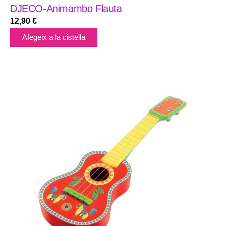
DJECO-Animambo Flauta
12,90
€
Afegeix a la cistella