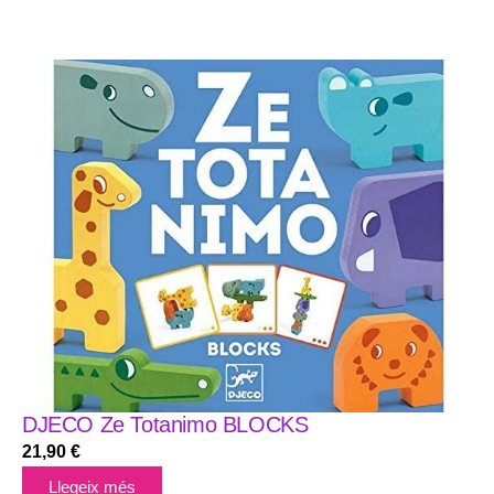
DJECO Ze Totanimo BLOCKS
21,90
€
Llegeix més