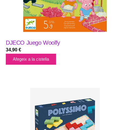
DJECO Juego Woolfy
34,90
€
Afegeix a la cistella