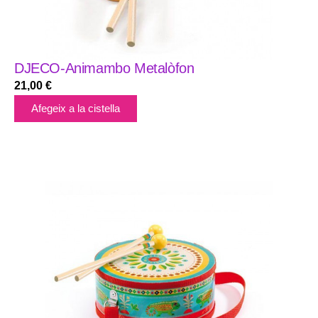
DJECO-Animambo Metalòfon
21,00
€
Afegeix a la cistella