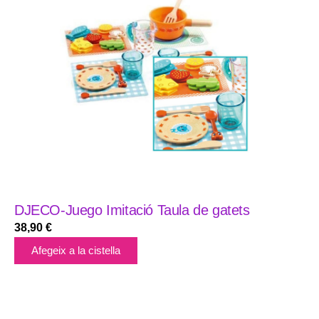
DJECO-Juego Imitació Taula de gatets
38,90
€
Afegeix a la cistella