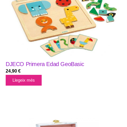
DJECO Primera Edad GeoBasic
24,90
€
Llegeix més