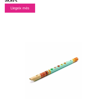
59,95
€
Llegeix més