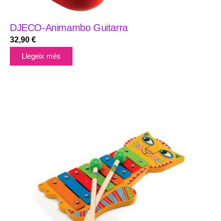
DJECO-Animambo Guitarra
32,90
€
Llegeix més