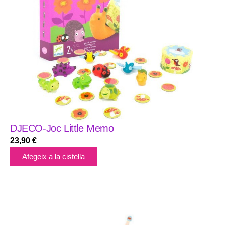
DJECO-Joc Little Memo
23,90
€
Afegeix a la cistella