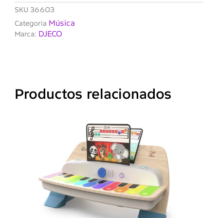
música
SKU
36603
Palacio
Música
Categoria
encantado
DJECO
Marca:
Productos relacionados