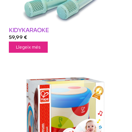
KIDYKARAOKE
59,99
€
Llegeix més