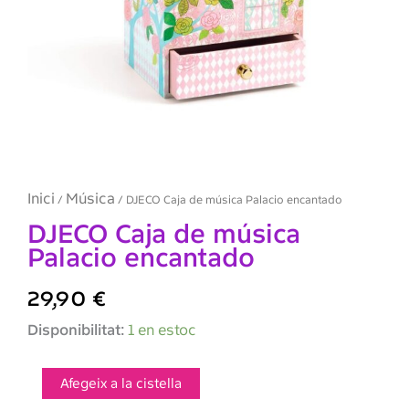
Inici
Música
/
/ DJECO Caja de música Palacio encantado
DJECO Caja de música
Palacio encantado
29,90
€
quantitat
Disponibilitat:
1 en estoc
de
DJECO
Caja
Afegeix a la cistella
de