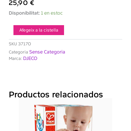
25,90
€
quantitat
Disponibilitat:
1 en estoc
de
DJECO-
Puzle
Afegeix a la cistella
gegant
El
SKU
37170
Dragón
Sense Categoria
Categoria
León
DJECO
Marca:
Productos relacionados