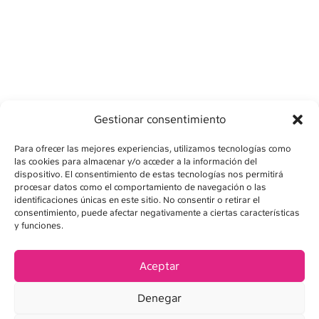
Gestionar consentimiento
Para ofrecer las mejores experiencias, utilizamos tecnologías como
las cookies para almacenar y/o acceder a la información del
dispositivo. El consentimiento de estas tecnologías nos permitirá
procesar datos como el comportamiento de navegación o las
identificaciones únicas en este sitio. No consentir o retirar el
consentimiento, puede afectar negativamente a ciertas características
AVÍS LEGAL
y funciones.
POLÍTICA DE PRIVADESA
Aceptar
POLÍTICA DE COOKIES
Denegar
CONDICIONS DE VENDA