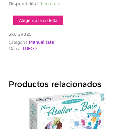
quantitat
Disponibilitat:
1 en estoc
de
DJECO-
Nines
Afegeix a la cistella
de
paper
SKU
39825
El
Manualitats
Categoria
gran
DJECO
Marca:
vestidor
Productos relacionados