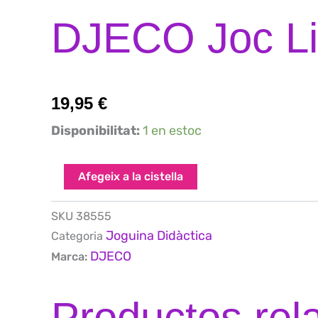
DJECO Joc Lit
19,95
€
quantitat
Disponibilitat:
1 en estoc
de
DJECO
Joc
Afegeix a la cistella
Little
Cooperation
SKU
38555
Joguina Didàctica
Categoria
DJECO
Marca:
Productos rel