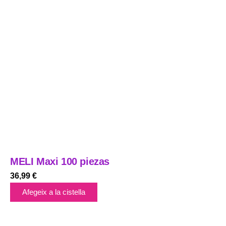
MELI Maxi 100 piezas
36,99
€
Afegeix a la cistella