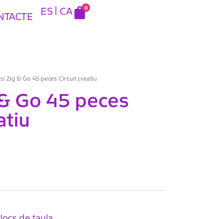
0
ES
CA
NTACTE
o Zig & Go 45 peces Circuit creatiu
 & Go 45 peces
atiu
Jocs de taula