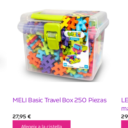
MELI Basic Travel Box 250 Piezas
LE
ma
27,95
€
29
Afegeix a la cistella