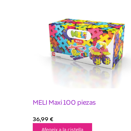
MELI Maxi 100 piezas
36,99
€
Afegeix a la cistella