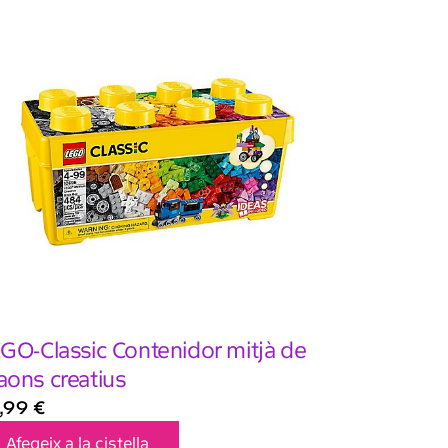
GO-Classic Contenidor mitjà de
ons creatius
,99
€
Afegeix a la cistella