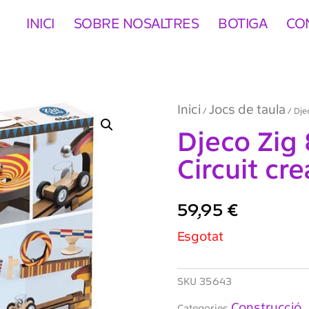
INICI
SOBRE NOSALTRES
BOTIGA
CO
Inici
Jocs de taula
/
/ Djec
Djeco Zig
Circuit cre
59,95
€
Esgotat
SKU
35643
Construcció
Categories
,