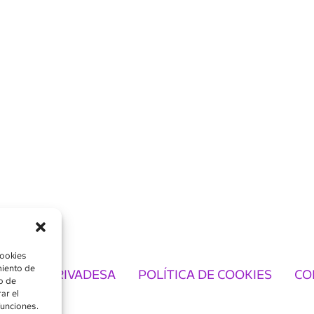
cookies
miento de
TICA DE PRIVADESA
POLÍTICA DE COOKIES
CO
o de
ar el
funciones.