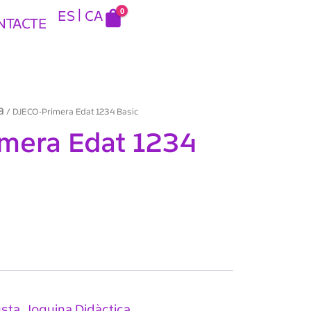
0
ES
CA
NTACTE
a
/ DJECO-Primera Edat 1234 Basic
mera Edat 1234
usta
Joguina Didàctica
,