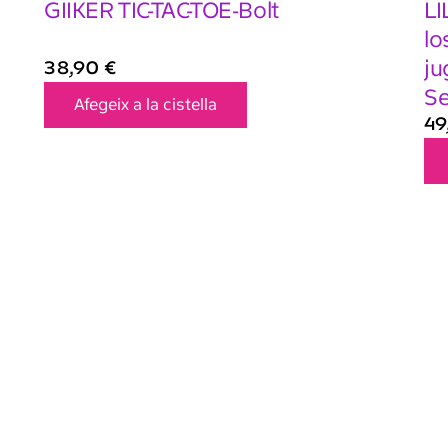
GIIKER TIC-TAC-TOE-Bolt
LI
lo
ju
38,90
€
Se
Afegeix a la cistella
49