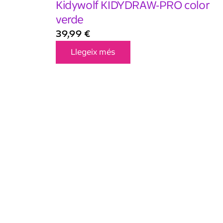
Kidywolf KIDYDRAW-PRO color
verde
39,99
€
Llegeix més