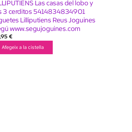
LLIPUTIENS Las casas del lobo y
s 3 cerditos 5414834834901
guetes Lilliputiens Reus Joguines
gú www.segujoguines.com
,95
€
Afegeix a la cistella