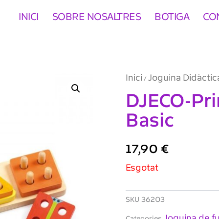
INICI
SOBRE NOSALTRES
BOTIGA
CO
Inici
Joguina Didàctic
/
DJECO-Pri
Basic
17,90
€
Esgotat
SKU
36203
Joguina de f
Categories