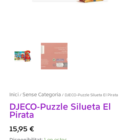
Inici
Sense Categoria
/
/ DJECO-Puzzle Silueta El Pirata
DJECO-Puzzle Silueta El
Pirata
15,95
€
quantitat
Disponibilitat:
1 en estoc