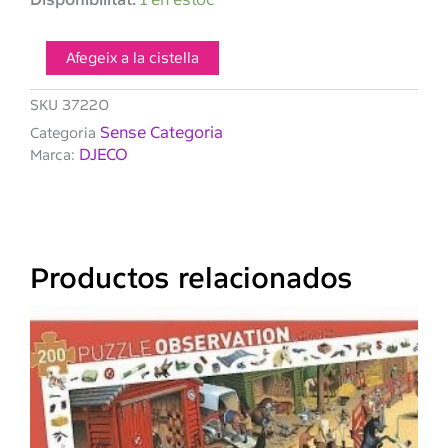
de
DJECO-
Puzzle
Afegeix a la cistella
Silueta
El
SKU
37220
Pirata
Sense Categoria
Categoria
DJECO
Marca:
Productos relacionados