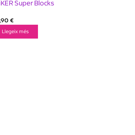
iKER Super Blocks
,90
€
Llegeix més