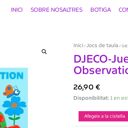
INICI
SOBRE NOSALTRES
BOTIGA
CO
Inici
Jocs de taula
/
/ DJE
DJECO-Jue
Observati
26,90
€
quantitat
Disponibilitat:
1 en es
de
DJECO-
Juego
Afegeix a la cistella
Little
Observation