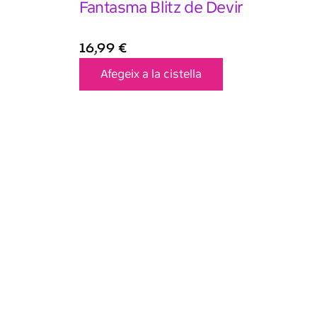
Fantasma Blitz de Devir
16,99
€
Afegeix a la cistella