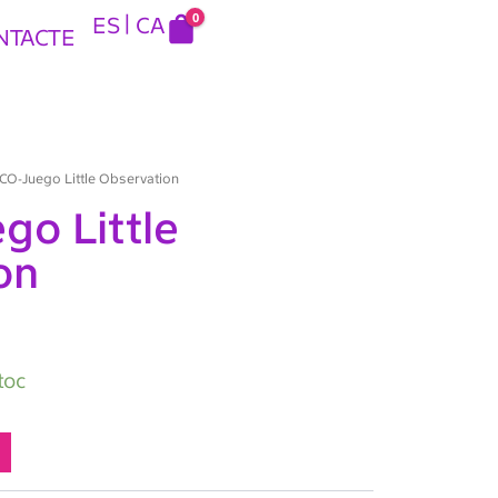
0
ES
CA
NTACTE
CO-Juego Little Observation
go Little
on
toc