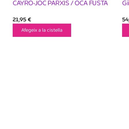
CAYRO-JOC PARXIS / OCA FUSTA
Gi
21,95
€
54
Afegeix a la cistella