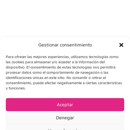
Gestionar consentimiento
Para ofrecer las mejores experiencias, utilizamos tecnologías como
las cookies para almacenar y/o acceder a la información del
dispositivo. El consentimiento de estas tecnologías nos permitirá
procesar datos como el comportamiento de navegación o las
identificaciones únicas en este sitio. No consentir o retirar el
consentimiento, puede afectar negativamente a ciertas características
AVÍS LEGAL
y funciones.
POLÍTICA DE PRIVADESA
Aceptar
POLÍTICA DE COOKIES
Denegar
CONDICIONS DE VENDA