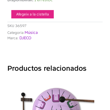
de
DJECO
Capsa
Afegeix a la cistella
de
música
SKU
36597
Ballarina
Música
Categoria
DJECO
Marca:
Productos relacionados