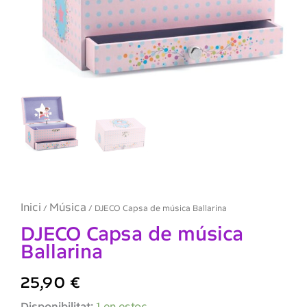
Inici
Música
/
/ DJECO Capsa de música Ballarina
DJECO Capsa de música
Ballarina
25,90
€
quantitat
Disponibilitat:
1 en estoc