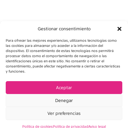
Gestionar consentimiento
Para ofrecer las mejores experiencias, utilizamos tecnologías como
las cookies para almacenar y/o acceder a la información del
dispositivo. El consentimiento de estas tecnologías nos permitirá
procesar datos como el comportamiento de navegación o las
identificaciones únicas en este sitio. No consentir o retirar el
consentimiento, puede afectar negativamente a ciertas características
AVÍS LEGAL
y funciones.
POLÍTICA DE PRIVADESA
Aceptar
POLÍTICA DE COOKIES
Denegar
CONDICIONS DE VENDA
Ver preferencias
Política de cookies
Política de privacidad
Aviso legal