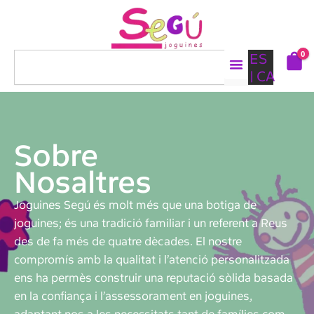
Vés
al
contingut
0
Search
ES
CA
Sobre
Nosaltres
Joguines Segú és molt més que una botiga de
joguines; és una tradició familiar i un referent a Reus
des de fa més de quatre dècades. El nostre
compromís amb la qualitat i l’atenció personalitzada
ens ha permès construir una reputació sòlida basada
en la confiança i l’assessorament en joguines,