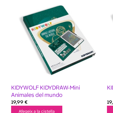
KIDYWOLF KIDYDRAW-Mini
K
Animales del mundo
19,99
€
19
Afegeix a la cistella