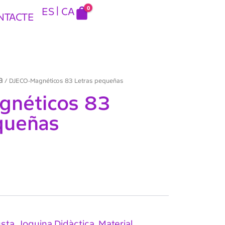
0
ES
CA
NTACTE
a
/ DJECO-Magnéticos 83 Letras pequeñas
gnéticos 83
queñas
usta
Joguina Didàctica
Material
,
,