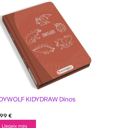
IDYWOLF KIDYDRAW Dinos
,99
€
Llegeix més