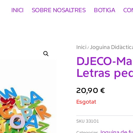
INICI
SOBRE NOSALTRES
BOTIGA
CO
Inici
Joguina Didàctic
/
DJECO-Ma
Letras pe
20,90
€
Esgotat
SKU
33101
Joguina de f
Categories