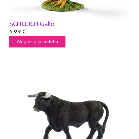
SCHLEICH Gallo
4,99
€
Afegeix a la cistella