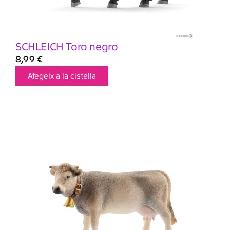
SCHLEICH Toro negro
8,99
€
Afegeix a la cistella