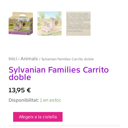
Inici
Animals
/
/ Sylvanian Families Carrito doble
Sylvanian Families Carrito
doble
13,95
€
quantitat
Disponibilitat:
1 en estoc
de
Sylvanian
Families
Afegeix a la cistella
Carrito
doble