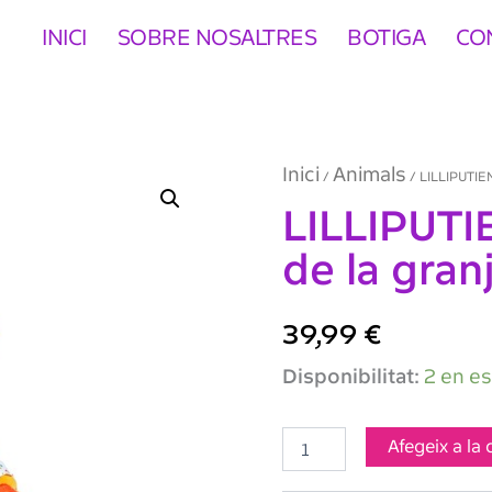
INICI
SOBRE NOSALTRES
BOTIGA
CO
Inici
Animals
/
/ LILLIPUTIEN
LILLIPUTIE
de la gran
39,99
€
quantitat
Disponibilitat:
2 en e
de
LILLIPUTIENS-
Joc
Afegeix a la 
de
bitlles