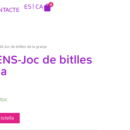
0
ES
CA
NTACTE
S-Joc de bitlles de la granja
NS-Joc de bitlles
ja
stoc
cistella