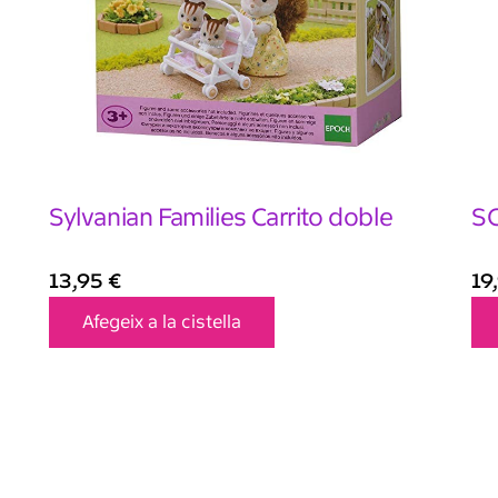
Sylvanian Families Carrito doble
SC
13,95
€
19
Afegeix a la cistella