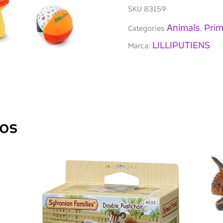
de
SKU
83159
la
granja
Animals
Prim
Categories
,
LILLIPUTIENS
Marca:
dos