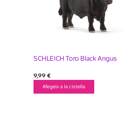
SCHLEICH Toro Black Angus
9,99
€
Afegeix a la cistella