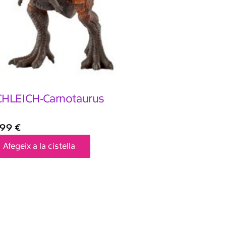
HLEICH-Carnotaurus
,99
€
Afegeix a la cistella