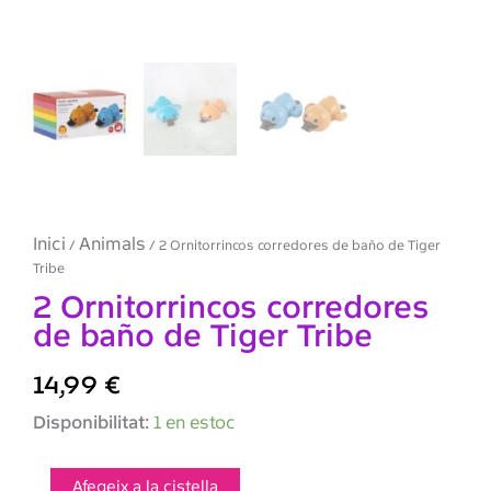
Inici
Animals
/
/ 2 Ornitorrincos corredores de baño de Tiger
Tribe
2 Ornitorrincos corredores
de baño de Tiger Tribe
14,99
€
quantitat
Disponibilitat:
1 en estoc
de
2
Ornitorrincos
Afegeix a la cistella