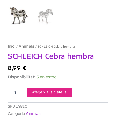
Inici
Animals
/
/ SCHLEICH Cebra hembra
SCHLEICH Cebra hembra
8,99
€
quantitat
Disponibilitat:
5 en estoc
de
SCHLEICH
Cebra
Afegeix a la cistella
hembra
SKU
14810
Animals
Categoria