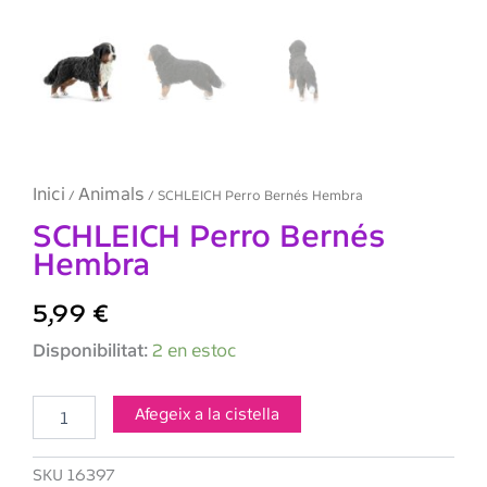
Inici
Animals
/
/ SCHLEICH Perro Bernés Hembra
SCHLEICH Perro Bernés
Hembra
5,99
€
quantitat
Disponibilitat:
2 en estoc
de
SCHLEICH
Perro
Afegeix a la cistella
Bernés
Hembra
SKU
16397