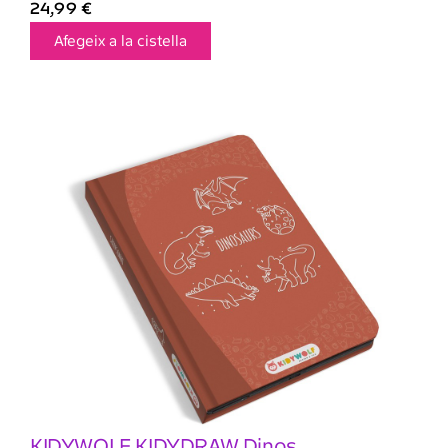
24,99
€
Afegeix a la cistella
KIDYWOLF KIDYDRAW Dinos