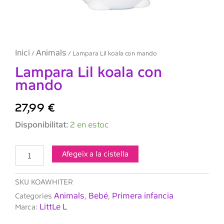
Inici
Animals
/
/ Lampara Lil koala con mando
Lampara Lil koala con
mando
27,99
€
quantitat
Disponibilitat:
2 en estoc
de
Lampara
Lil
Afegeix a la cistella
koala
con
SKU
KOAWHITER
mando
Animals
Bebé
Primera infancia
Categories
,
,
LittLe L
Marca: