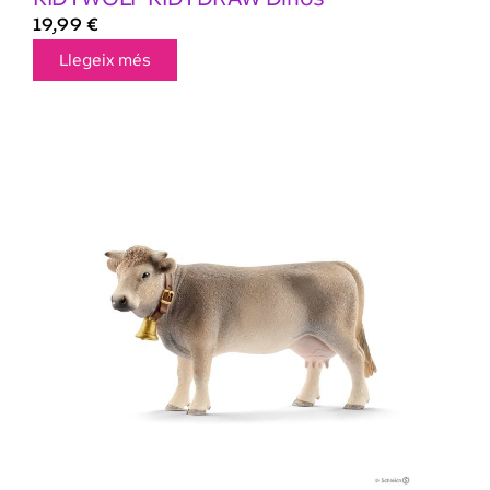
19,99
€
Llegeix més