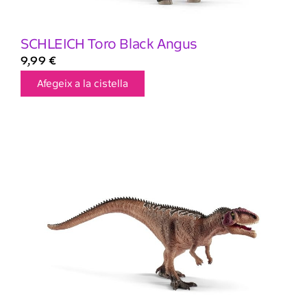
SCHLEICH Toro Black Angus
9,99
€
Afegeix a la cistella