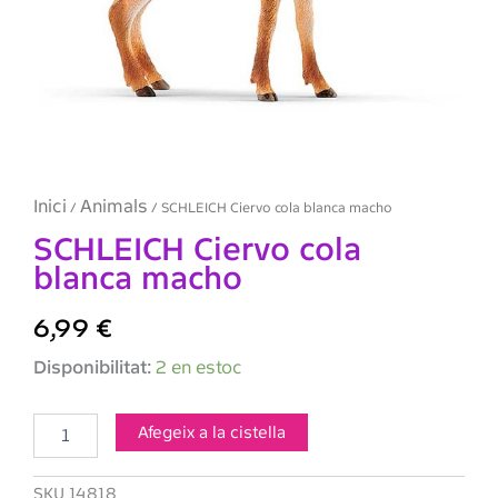
Inici
Animals
/
/ SCHLEICH Ciervo cola blanca macho
SCHLEICH Ciervo cola
blanca macho
6,99
€
quantitat
Disponibilitat:
2 en estoc
de
SCHLEICH
Ciervo
Afegeix a la cistella
cola
blanca
SKU
14818
macho