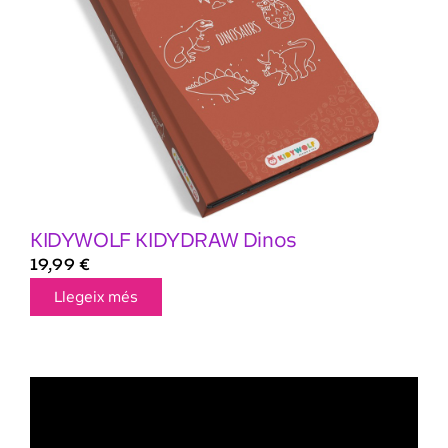
KIDYWOLF KIDYDRAW Dinos
19,99
€
Llegeix més