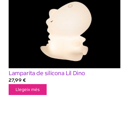
Lamparita de silicona Lil Dino
27,99
€
Llegeix més