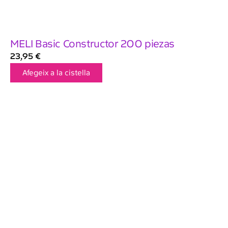
MELI Basic Constructor 200 piezas
23,95
€
Afegeix a la cistella