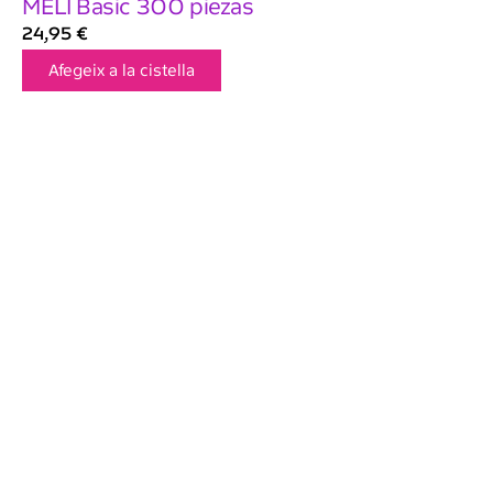
MELI Basic 300 piezas
24,95
€
Afegeix a la cistella