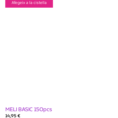
Afegeix a la cistella
MELI BASIC 150pcs
14,95
€