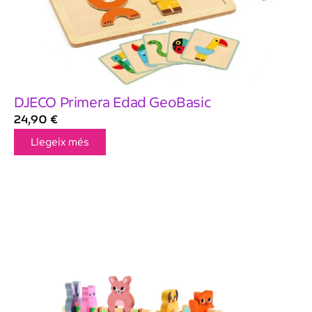
DJECO Primera Edad GeoBasic
24,90
€
Llegeix més