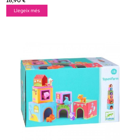
16,90
€
Llegeix més