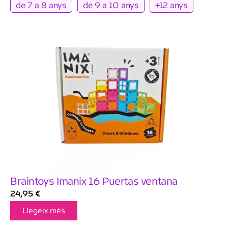
de 7 a 8 anys
de 9 a 10 anys
+12 anys
Braintoys Imanix 16 Puertas ventana
24,95
€
Llegeix més