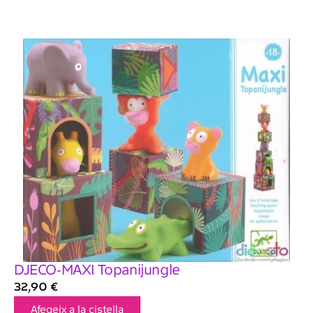
DJECO-MAXI Topanijungle
32,90
€
Afegeix a la cistella