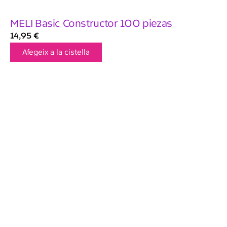
MELI Basic Constructor 100 piezas
14,95
€
Afegeix a la cistella