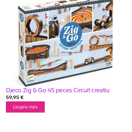
Djeco Zig & Go 45 peces Circuit creatiu
59,95
€
Llegeix més