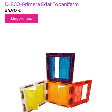
DJECO-Primera Edat Topanifarm
24,90
€
Llegeix més