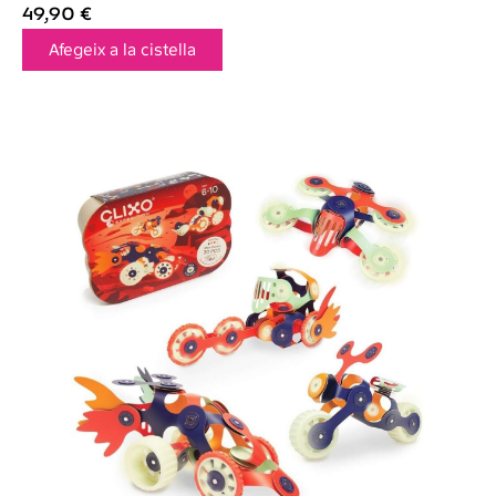
49,90
€
Afegeix a la cistella