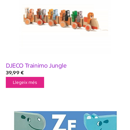
DJECO Trainimo Jungle
39,99
€
Llegeix més