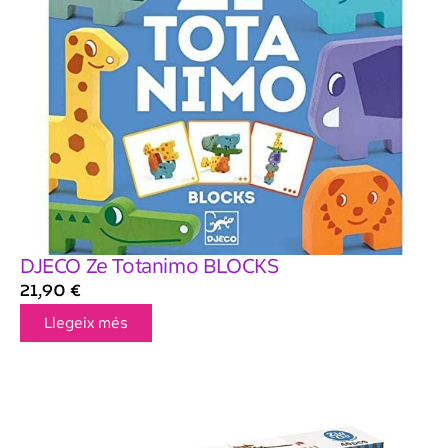
DJECO Ze Totanimo BLOCKS
21,90
€
Llegeix més