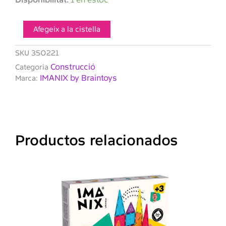
de
IMANIX
Windows
Afegeix a la cistella
y
Marcos
SKU
350221
40
Construcció
Categoria
piezas
IMANIX by Braintoys
Marca:
Productos relacionados