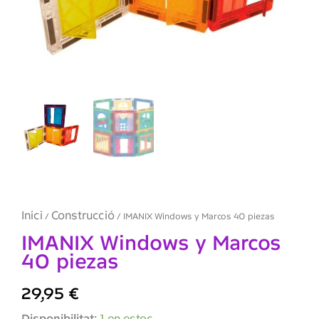
Inici
Construcció
/
/ IMANIX Windows y Marcos 40 piezas
IMANIX Windows y Marcos
40 piezas
29,95
€
quantitat
Disponibilitat:
1 en estoc