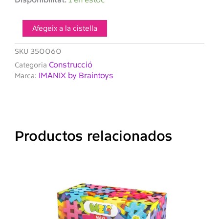
de
Braintoys
Imanix
Afegeix a la cistella
Reflex
60
SKU
350060
pzas.
Construcció
Categoria
IMANIX by Braintoys
Marca:
Productos relacionados