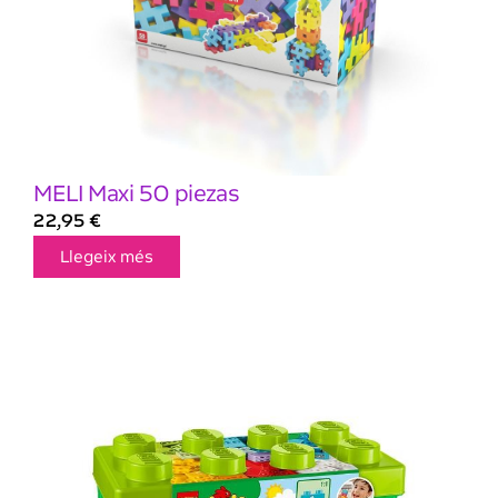
MELI Maxi 50 piezas
22,95
€
Llegeix més