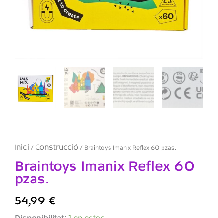
Inici
Construcció
/
/ Braintoys Imanix Reflex 60 pzas.
Braintoys Imanix Reflex 60
pzas.
54,99
€
quantitat
Disponibilitat:
1 en estoc