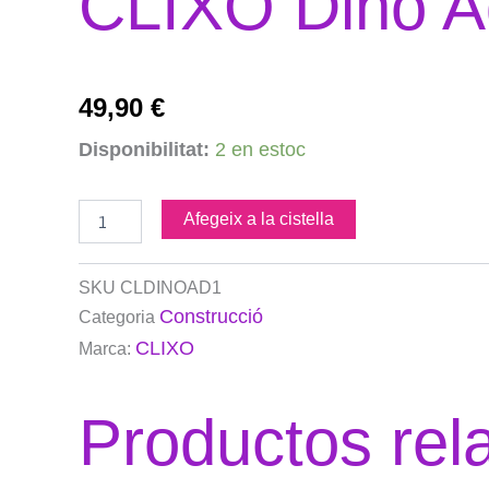
CLIXO Dino A
49,90
€
quantitat
Disponibilitat:
2 en estoc
de
CLIXO
Dino
Afegeix a la cistella
Adventure
Pack
SKU
CLDINOAD1
Construcció
Categoria
CLIXO
Marca:
Productos rel