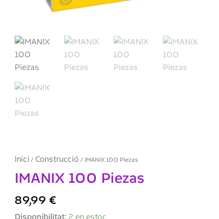
Inici
Construcció
/
/ IMANIX 100 Piezas
IMANIX 100 Piezas
89,99
€
quantitat
Disponibilitat:
2 en estoc