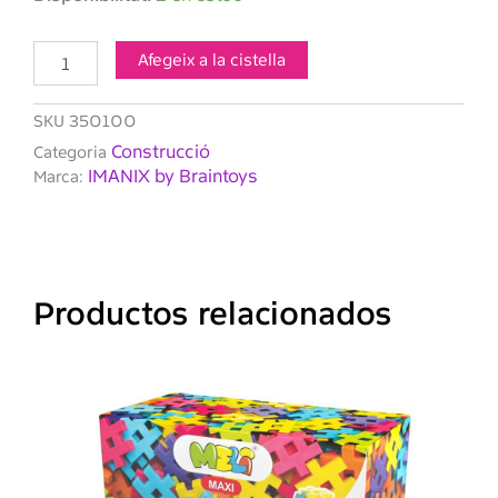
de
IMANIX
100
Afegeix a la cistella
Piezas
SKU
350100
Construcció
Categoria
IMANIX by Braintoys
Marca:
Productos relacionados