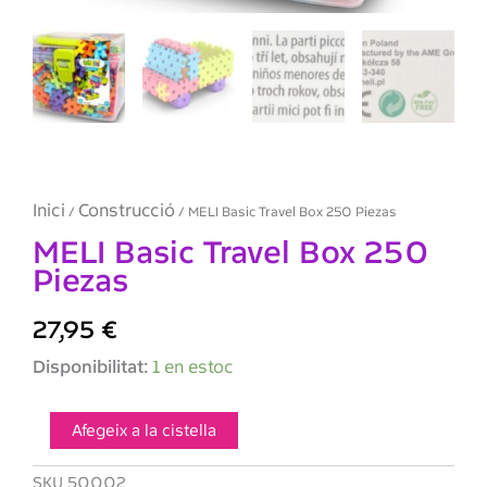
Inici
Construcció
/
/ MELI Basic Travel Box 250 Piezas
MELI Basic Travel Box 250
Piezas
27,95
€
quantitat
Disponibilitat:
1 en estoc
de
MELI
Basic
Afegeix a la cistella
Travel
Box
SKU
50002