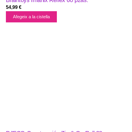
54,99
€
Afegeix a la cistella