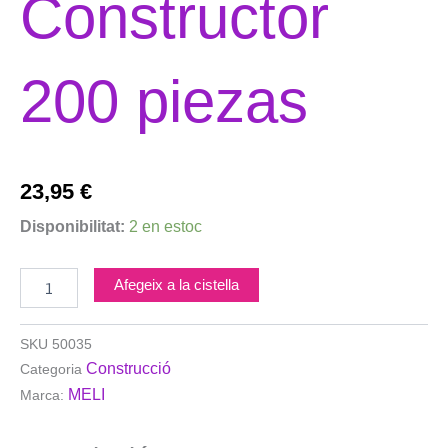
Constructor
200 piezas
23,95
€
quantitat
Disponibilitat:
2 en estoc
de
MELI
Basic
Afegeix a la cistella
Constructor
200
piezas
SKU
50035
Construcció
Categoria
MELI
Marca: