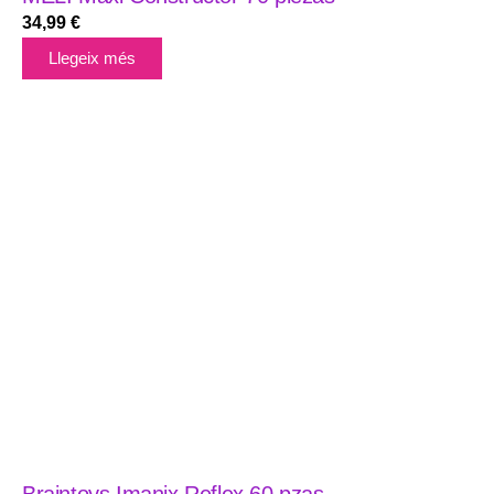
34,99
€
Llegeix més
Braintoys Imanix Reflex 60 pzas.