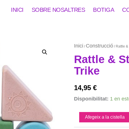
INICI
SOBRE NOSALTRES
BOTIGA
C
Inici
Construcció
/
/ Rattle &
Rattle & S
Trike
14,95
€
quantitat
Disponibilitat:
1 en es
de
Rattle
&
Afegeix a la cistella
Stack
Blocks