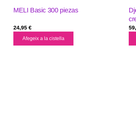
MELI Basic 300 piezas
Dj
cr
24,95
€
59
Afegeix a la cistella