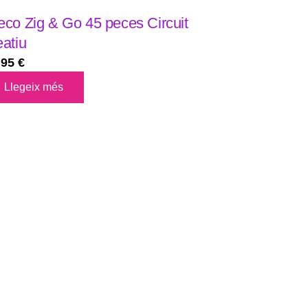
eco Zig & Go 45 peces Circuit
eatiu
,95
€
Llegeix més