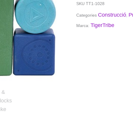
Tiger
SKU
TT1-1028
Trike
Construcció
P
Categories
,
TigerTribe
Marca: