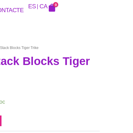
0
ES
CA
ONTACTE
 Stack Blocks Tiger Trike
tack Blocks Tiger
toc