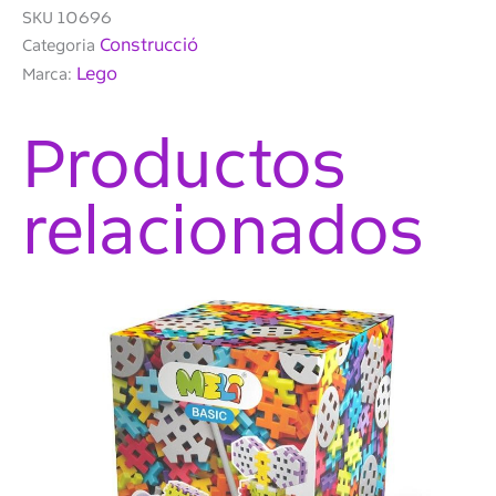
de
SKU
10696
maons
Construcció
Categoria
creatius
Lego
Marca:
Productos
relacionados