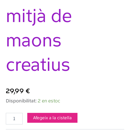
mitjà de
maons
creatius
29,99
€
quantitat
Disponibilitat:
2 en estoc
de
LEGO-
Classic
Afegeix a la cistella
Contenidor
mitjà