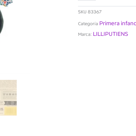
el
dragón
SKU
83367
cantidad
Primera infanc
Categoría
LILLIPUTIENS
Marca: