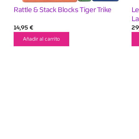
Rattle & Stack Blocks Tiger Trike
Le
La
14,95
€
29
Añadir al carrito