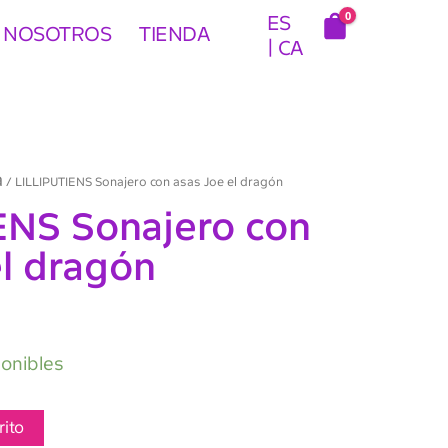
0
ES
 NOSOTROS
TIENDA
CA
a
/ LILLIPUTIENS Sonajero con asas Joe el dragón
ENS Sonajero con
el dragón
ponibles
rito