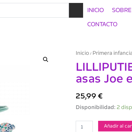
INICIO
SOBRE
CONTACTO
Inicio
Primera infanci
/
LILLIPUTI
asas Joe 
25,99
€
LILLIPUTIENS
Disponibilidad:
2 dis
Sonajero
con
asas
Añadir al car
Joe