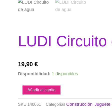
LUDI Circuito
19,90
€
LUDI
Disponibilidad:
1 disponibles
Circuito
de
agua
Añadir al carrito
cantidad
Construcción
Juguete 
SKU
140061
Categorías
,